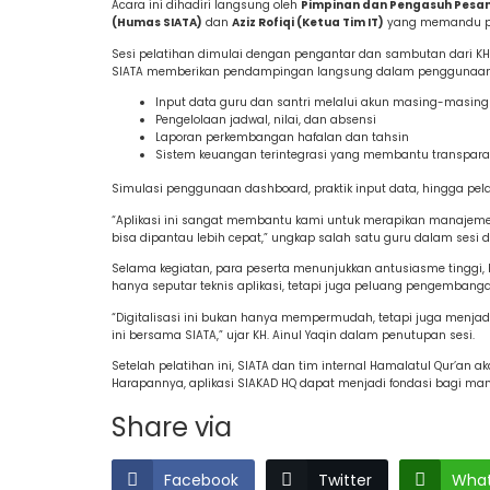
Acara ini dihadiri langsung oleh
Pimpinan dan Pengasuh Pesantr
(Humas SIATA)
dan
Aziz Rofiqi (Ketua Tim IT)
yang memandu pel
Sesi pelatihan dimulai dengan pengantar dan sambutan dari KH.
SIATA memberikan pendampingan langsung dalam penggunaan fitu
Input data guru dan santri melalui akun masing-masing
Pengelolaan jadwal, nilai, dan absensi
Laporan perkembangan hafalan dan tahsin
Sistem keuangan terintegrasi yang membantu transpara
Simulasi penggunaan dashboard, praktik input data, hingga pelap
“Aplikasi ini sangat membantu kami untuk merapikan manajeme
bisa dipantau lebih cepat,” ungkap salah satu guru dalam sesi di
Selama kegiatan, para peserta menunjukkan antusiasme tinggi, 
hanya seputar teknis aplikasi, tetapi juga peluang pengembang
“Digitalisasi ini bukan hanya mempermudah, tetapi juga menj
ini bersama SIATA,” ujar KH. Ainul Yaqin dalam penutupan sesi.
Setelah pelatihan ini, SIATA dan tim internal Hamalatul Qur’an
Harapannya, aplikasi SIAKAD HQ dapat menjadi fondasi bagi manaj
Share via
Facebook
Twitter
Wha