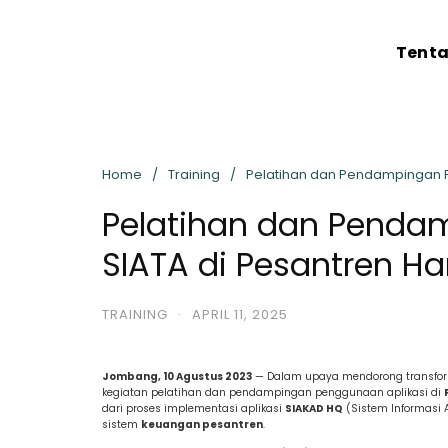
Tent
Home
Training
Pelatihan dan Pendampingan P
Pelatihan dan Penda
SIATA di Pesantren Ha
TRAINING
·
APRIL 11, 2025
Jombang, 10 Agustus 2023
— Dalam upaya mendorong transforma
kegiatan pelatihan dan pendampingan penggunaan aplikasi di
dari proses implementasi aplikasi
SIAKAD HQ
(Sistem Informasi
sistem
keuangan pesantren
.