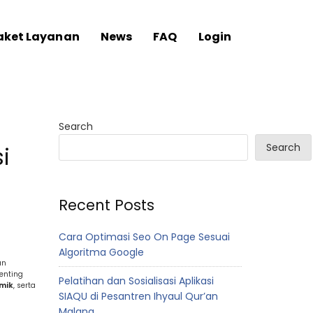
aket Layanan
News
FAQ
Login
Search
Search
i
Recent Posts
Cara Optimasi Seo On Page Sesuai
Algoritma Google
an
enting
Pelatihan dan Sosialisasi Aplikasi
emik
, serta
SIAQU di Pesantren Ihyaul Qur’an
Malang