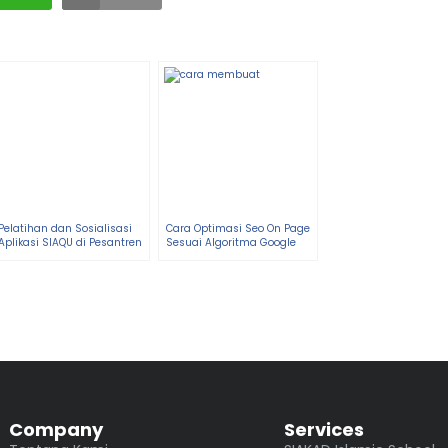
Pelatihan dan Sosialisasi
Cara Optimasi Seo On Page
Aplikasi SIAQU di Pesantren
Sesuai Algoritma Google
Ihyaul Qur’an Malang
Company
Services