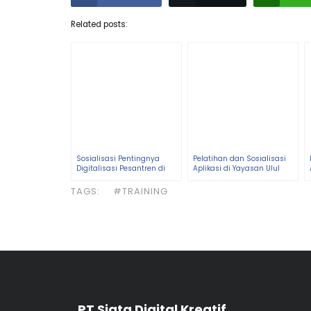
Related posts:
Sosialisasi Pentingnya
Pelatihan dan Sosialisasi
Digitalisasi Pesantren di
Aplikasi di Yayasan Ulul
Acara SARASEHAN MAPADI
Albab Bekasi: Sinergi
CUP 3 Jawa Timur
Menuju Manajemen
TAGS:
#TRAINING
Pendidikan yang Unggul
PT Siata Digital Kreatif