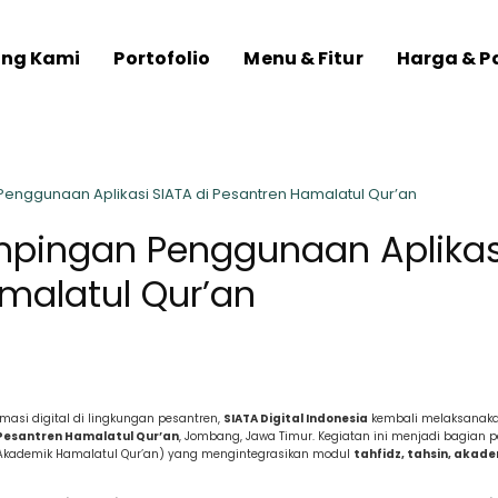
ang Kami
Portofolio
Menu & Fitur
Harga & P
enggunaan Aplikasi SIATA di Pesantren Hamalatul Qur’an
mpingan Penggunaan Aplikas
malatul Qur’an
si digital di lingkungan pesantren,
SIATA Digital Indonesia
kembali melaksanak
Pesantren Hamalatul Qur’an
, Jombang, Jawa Timur. Kegiatan ini menjadi bagian p
 Akademik Hamalatul Qur’an) yang mengintegrasikan modul
tahfidz, tahsin, akad