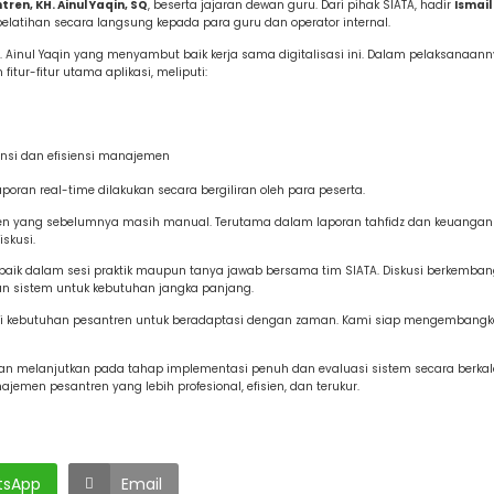
en, KH. Ainul Yaqin, SQ
, beserta jajaran dewan guru. Dari pihak SIATA, hadir
Ismai
atihan secara langsung kepada para guru dan operator internal.
 Ainul Yaqin yang menyambut baik kerja sama digitalisasi ini. Dalam pelaksanaann
r-fitur utama aplikasi, meliputi:
nsi dan efisiensi manajemen
oran real-time dilakukan secara bergiliran oleh para peserta.
n yang sebelumnya masih manual. Terutama dalam laporan tahfidz dan keuangan 
skusi.
baik dalam sesi praktik maupun tanya jawab bersama tim SIATA. Diskusi berkemban
an sistem untuk kebutuhan jangka panjang.
adi kebutuhan pesantren untuk beradaptasi dengan zaman. Kami siap mengembangk
 akan melanjutkan pada tahap implementasi penuh dan evaluasi sistem secara berkal
emen pesantren yang lebih profesional, efisien, dan terukur.
tsApp
Email