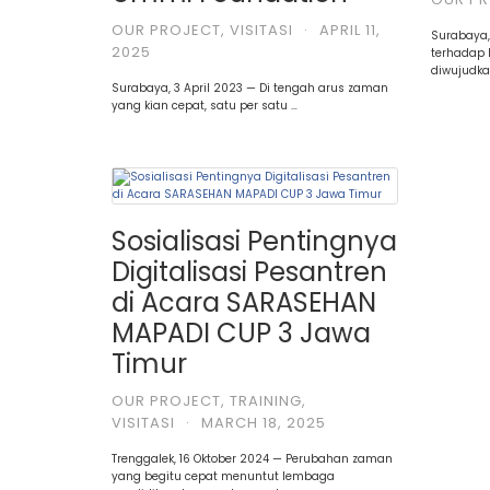
OUR PROJECT
,
VISITASI
·
APRIL 11,
Surabaya
2025
terhadap 
diwujudka
Surabaya, 3 April 2023 — Di tengah arus zaman
yang kian cepat, satu per satu …
Sosialisasi Pentingnya
Digitalisasi Pesantren
di Acara SARASEHAN
MAPADI CUP 3 Jawa
Timur
OUR PROJECT
,
TRAINING
,
VISITASI
·
MARCH 18, 2025
Trenggalek, 16 Oktober 2024 — Perubahan zaman
yang begitu cepat menuntut lembaga