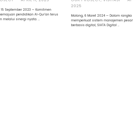
2025
, 15 September 2023 — Komitmen
kemajuan pendidikan Al-Qur’an terus
Malang, 6 Maret 2024 — Dalam rangka
n melalui sinergi nyata. …
memperkuat sistem manajemen pesan
berbasis digital, SIATA Digital …