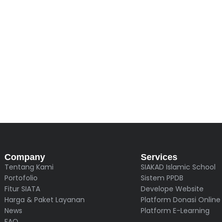
Company
Services
Tentang Kami
SIAKAD Islamic School
Portofolio
Sistem PPDB
Fitur SIATA
Develope Website
Harga & Paket Layanan
Platform Donasi Online
News
Platform E-Learning
FAQ