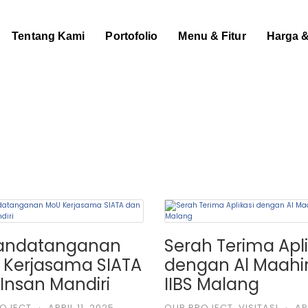
Tentang Kami
Portofolio
Menu & Fitur
Harga 
andatanganan
Serah Terima Apli
 Kerjasama SIATA
dengan Al Maahi
Insan Mandiri
IIBS Malang
ROJECT
·
APRIL 11, 2025
OUR PROJECT
,
VISITASI
·
APR