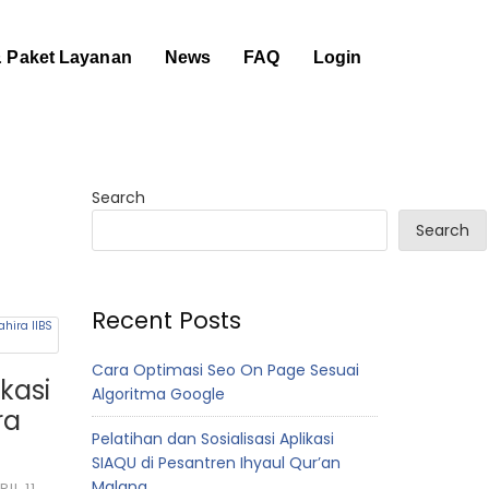
& Paket Layanan
News
FAQ
Login
Search
Search
Recent Posts
Cara Optimasi Seo On Page Sesuai
kasi
Algoritma Google
ra
Pelatihan dan Sosialisasi Aplikasi
SIAQU di Pesantren Ihyaul Qur’an
Malang
IL 11,