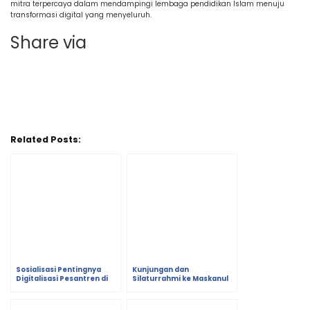
mitra terpercaya dalam mendampingi lembaga pendidikan Islam menuju
transformasi digital yang menyeluruh.
Share via
Related Posts:
Sosialisasi Pentingnya
Kunjungan dan
Digitalisasi Pesantren di
Silaturrahmi ke Maskanul
Acara SARASEHAN MAPADI
Huffadz dalam Rangka
CUP 3 Jawa Timur
Sosialisasi Aplikasi
Manajemen Pesantren