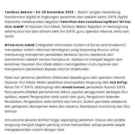
Tambun, Bekasi – 24-25 November 2023
— Dalam rangka mendukung
transformasi digital di lingkungan pesantren dan sekolah Islam, SIATA Digital
Indonesia melaksanakan kegiatan
Pelatihan dan Sosialisasi Aplikasi “IRTAQI
ULUL ALBAB”
di Yayasan Ulul Albab, Tambun, Bekasi. Kegiatan ini berlangsung
selama dua hari dan dihadiri oleh tim SIATA, guru, operator internal, serta wali
santri.
IRTAQI ULUL ALBAB
(Integrated Information System of Qur’an and Academic)
merupakan sistem informasi terintegrasi yang dirancang khusus untuk
mendukung manajemen pendidikan berbasis Qur’an, akademik, dan
administrasi sekolah secara menyeluruh. Aplikasi ini menjadi bagian dari
komitmen Yayasan Ulul Albab dalam meningkatkan mutu layanan dan
transparansi pendidikan kepada seluruh stakeholder.
Pada hari pertama, pelatihan difokuskan kepada guru dan operator internal
Yayasan Ulul Albab. Materi pelatihan disampaikan langsung oleh
Aziz Rofiqi
,
Ketua Tim IT SIATA, didampingi oleh
Ismail Usman
, perwakilan Humas SIATA.
Para peserta dibekali pemahaman teknis seputar penggunaan berbagai fitur
aplikasi, seperti Penginputan data santri dan guru, Pengaturan kalender
Pendidikan, Pengelolaan data tahfidz dan tahsin, Sistem penilaian akademik
dan pelaporan, Manajemen kelas dan absensi, Dashboard monitoring dan fitur
lainnya.
Antusiasme peserta terlihat tinggi sepanjang pelatihan. Diskusi dan praktik
langsung menjadi bagian penting untuk memastikan setiap peserta dapat
mengoperasikan sistem dengan baik.