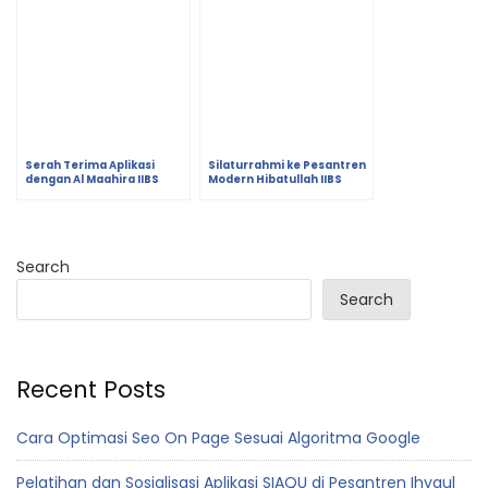
Serah Terima Aplikasi
Silaturrahmi ke Pesantren
dengan Al Maahira IIBS
Modern Hibatullah IIBS
Malang
dalam Rangka Persiapan
Launching Aplikasi Sistem
PPDB
Search
Search
Recent Posts
Cara Optimasi Seo On Page Sesuai Algoritma Google
Pelatihan dan Sosialisasi Aplikasi SIAQU di Pesantren Ihyaul