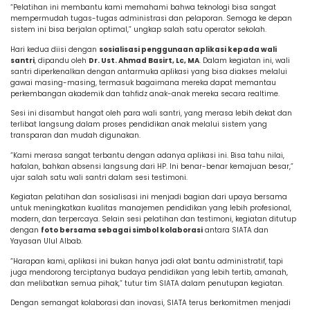
“Pelatihan ini membantu kami memahami bahwa teknologi bisa sangat
mempermudah tugas-tugas administrasi dan pelaporan. Semoga ke depan
sistem ini bisa berjalan optimal,” ungkap salah satu operator sekolah.
Hari kedua diisi dengan
sosialisasi penggunaan aplikasi kepada wali
santri
, dipandu oleh
Dr. Ust. Ahmad Basirt, Lc, MA
. Dalam kegiatan ini, wali
santri diperkenalkan dengan antarmuka aplikasi yang bisa diakses melalui
gawai masing-masing, termasuk bagaimana mereka dapat memantau
perkembangan akademik dan tahfidz anak-anak mereka secara realtime.
Sesi ini disambut hangat oleh para wali santri, yang merasa lebih dekat dan
terlibat langsung dalam proses pendidikan anak melalui sistem yang
transparan dan mudah digunakan.
“Kami merasa sangat terbantu dengan adanya aplikasi ini. Bisa tahu nilai,
hafalan, bahkan absensi langsung dari HP. Ini benar-benar kemajuan besar,”
ujar salah satu wali santri dalam sesi testimoni.
Kegiatan pelatihan dan sosialisasi ini menjadi bagian dari upaya bersama
untuk meningkatkan kualitas manajemen pendidikan yang lebih profesional,
modern, dan terpercaya. Selain sesi pelatihan dan testimoni, kegiatan ditutup
dengan
foto bersama sebagai simbol kolaborasi
antara SIATA dan
Yayasan Ulul Albab.
“Harapan kami, aplikasi ini bukan hanya jadi alat bantu administratif, tapi
juga mendorong terciptanya budaya pendidikan yang lebih tertib, amanah,
dan melibatkan semua pihak,” tutur tim SIATA dalam penutupan kegiatan.
Dengan semangat kolaborasi dan inovasi, SIATA terus berkomitmen menjadi